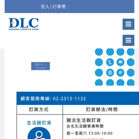
登入
行事曆
|
Toggle
Navigat
Toggle
Navigat